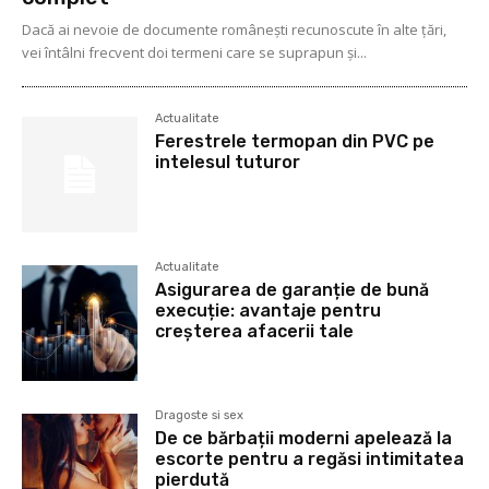
Dacă ai nevoie de documente românești recunoscute în alte țări,
vei întâlni frecvent doi termeni care se suprapun și...
Actualitate
Ferestrele termopan din PVC pe
intelesul tuturor
Actualitate
Asigurarea de garanție de bună
execuție: avantaje pentru
creșterea afacerii tale
Dragoste si sex
De ce bărbații moderni apelează la
escorte pentru a regăsi intimitatea
pierdută