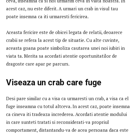
ceva, inseamna ca si noi urmarim ceva in viata noastra.
In
acest caz, nu este diferit.
A urmari un crab in visul tau
poate insemna ca iti urmaresti fericirea.
Aceasta fericire este de obicei legata de relatii, deoarece
crabii se refera la acest tip de situatie.
Cu alte cuvinte,
aceasta goana poate simboliza cautarea unei noi iubiri in
viata ta.
Merita sa acordati atentie oportunitatilor de
dragoste care apar pe parcurs.
Viseaza un crab care fuge
Desi pare similar cu a visa ca urmaresti un crab, a visa ca el
fuge inseamna cu totul altceva.
In acest caz, poate insemna
ca cineva iti tradeaza increderea.
Acordati atentie modului
in care sunteti tratati si reconsiderati-va propriul
comportament, distantandu-va de acea persoana daca este