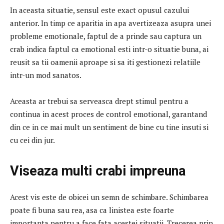
In aceasta situatie, sensul este exact opusul cazului
anterior.
In timp ce aparitia in apa avertizeaza asupra unei
probleme emotionale, faptul de a prinde sau captura un
crab indica faptul ca emotional esti intr-o situatie buna, ai
reusit sa tii oamenii aproape si sa iti gestionezi relatiile
intr-un mod sanatos.
Aceasta ar trebui sa serveasca drept stimul pentru a
continua in acest proces de control emotional, garantand
din ce in ce mai mult un sentiment de bine cu tine insuti si
cu cei din jur.
Viseaza multi crabi impreuna
Acest vis este de obicei un semn de schimbare.
Schimbarea
poate fi buna sau rea, asa ca linistea este foarte
importanta pentru a face fata acestei situatii.
Trecerea prin