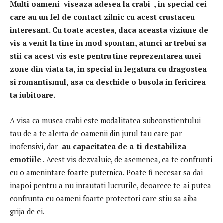
Multi oameni
viseaza adesea la crabi
, in special cei
care au un fel de contact zilnic cu acest crustaceu
interesant.
Cu toate acestea, daca aceasta viziune de
vis a venit la tine in mod spontan, atunci ar trebui sa
stii ca acest vis este pentru tine reprezentarea unei
zone din viata ta, in special in legatura cu dragostea
si romantismul, asa ca deschide o busola in fericirea
ta iubitoare.
A visa ca musca crabi este modalitatea subconstientului
tau de a te alerta de oamenii din jurul tau care par
inofensivi, dar
au capacitatea de a-ti destabiliza
emotiile
.
Acest vis dezvaluie, de asemenea, ca te confrunti
cu o amenintare foarte puternica.
Poate fi necesar sa dai
inapoi pentru a nu inrautati lucrurile, deoarece te-ai putea
confrunta cu oameni foarte protectori care stiu sa aiba
grija de ei.