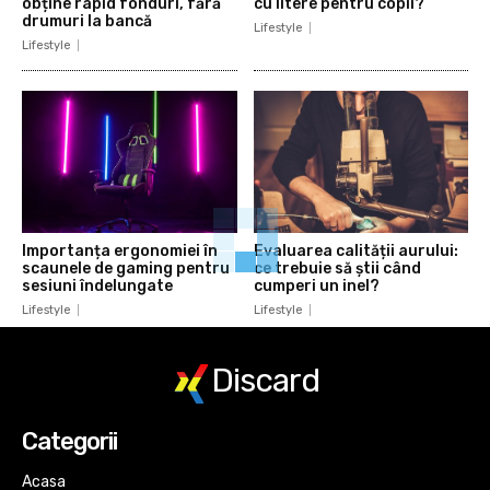
obține rapid fonduri, fără
cu litere pentru copii?
drumuri la bancă
Lifestyle
Lifestyle
Importanța ergonomiei în
Evaluarea calității aurului:
scaunele de gaming pentru
ce trebuie să știi când
sesiuni îndelungate
cumperi un inel?
Lifestyle
Lifestyle
Discard
Categorii
Acasa