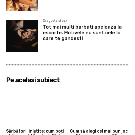
Dragoste si sex
Tot mai multi barbati apeleaza la
escorte. Motivele nu sunt cele la
care te gandesti
Pe acelasi subiect
Sărbători liniștite: cum poți
Cum să alegi cel mai bun joc