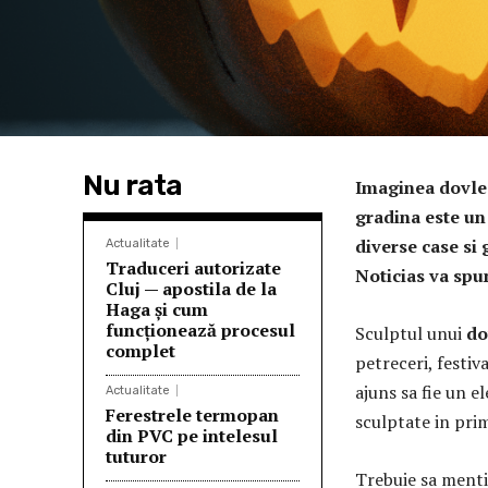
Nu rata
Imaginea dovlea
gradina este un
diverse case si 
Actualitate
Traduceri autorizate
Noticias va sp
Cluj — apostila de la
Haga și cum
funcționează procesul
Sculptul unui
do
complet
petreceri, festiv
ajuns sa fie un 
Actualitate
Ferestrele termopan
sculptate in prim
din PVC pe intelesul
tuturor
Trebuie sa menti