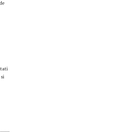
 de
tati
 si