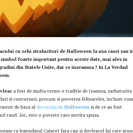
cului cu ochi stralucitori de Halloween la usa casei sau i
 simbol foarte important pentru aceste date, mai ales in
gradini din Statele Unite, dar ce inseamna ? In La Verdad
unem.
vleac
a fost de multa vreme o traditie de toamna, sarbatorita
aluri si concursuri, precum si povestea felinarelor, inclusiv cu
element de baza al
decorului de
Halloween
si de ce au fost
ul rand. .loc, este o poveste care merita spusa.
onam ca legendarul Calaret fara cap si dovleacul lui care arun