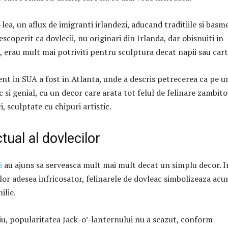
-lea, un aflux de imigranti irlandezi, aducand traditiile si basm
escoperit ca dovlecii, nu originari din Irlanda, dar obisnuiti in
 erau mult mai potriviti pentru sculptura decat napii sau carto
t in SUA a fost in Atlanta, unde a descris petrecerea ca pe u
 si genial, cu un decor care arata tot felul de felinare zambit
i, sculptate cu chipuri artistic.
tual al dovlecilor
i
au ajuns sa serveasca mult mai mult decat un simplu decor. I
lor adesea infricosator, felinarele de dovleac simbolizeaza ac
ilie.
iu, popularitatea Jack-o’-lanternului nu a scazut, conform