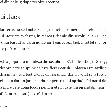
ei din belsug dupa recolta recenta.
lui Jack
-lanterns nu se limiteaza la productie;
termenul se refera si la
 lui Merriam-Webster, in Marea Britanie din secolul al XVII-lea
i unui barbat al carui nume nu-l cunosteai Jack si astfel s-a fo
te Jack-o’-lantern.
estea populara irlandeza din secolul al XVIII-lea despre Sting
 despre care se spune ca este fierar caruia ii placeau rautatile s
k a murit, el a fost exclus din rai si iad, dar diavolul i s-a facut
ck si i-a dat un jar de carbune pentru a-si aprinde felinarul de
a intre cele doua locuri pentru eternitate, inspirand din nou
of- Lanterna sau Jack-o’-lantern.