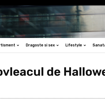
rtisment
Dragoste si sex
Lifestyle
Sanat
vleacul de Hallowe