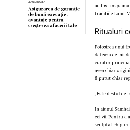
Actualitate
au fost inspaiman
Asigurarea de garanție
traditiile Lumii 
de bună execuție:
avantaje pentru
creșterea afacerii tale
Ritualuri c
Folosirea unui f
dateaza de mii de
curator principa
avea chiar origin
fi putut chiar re
„Este destul de m
In ajunul Samhai
cei vii.
Pentru a a
sculptat chipuri 