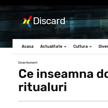
No menu items!
Discard
Acasa
Actualitate
Cultura
Dive
Divertisment
Ce inseamna do
ritualuri