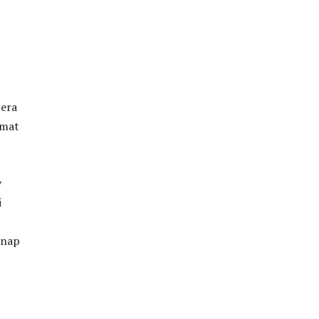
 era
rmat
y
i
 nap