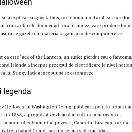
Halloween
 si la explicarea ignis fatuus, un fenomen natural care are loc 
ini, cum ar fi cele din mediul rural irlandez, care produce lumi
asura ce gazele din materia organica in descompunere se
t ca este Jack of the Lantern, un suflet pierdut sau o fantoma
and Irlanda a inceput procesul de electrificare la nivel nation
ea lui Stingy Jack a inceput sa se estompeze.
i legenda
py Hollow a lui Washington Irving, publicata pentru prima dat
ata in 1858, a propulsat dovleacul in cultura americana ca
.
La punctul culminant al povestii, Calaretul fara cap ii arunc
t catre Ichabod Crane, care nu se mai vede niciodata.