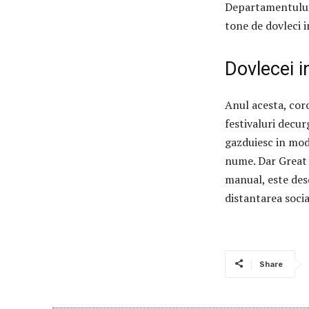
Departamentului 
tone de dovleci 
Dovlecei i
Anul acesta, cor
festivaluri decu
gazduiesc in mod
nume.
Dar Great 
manual, este desc
distantarea socia
Share