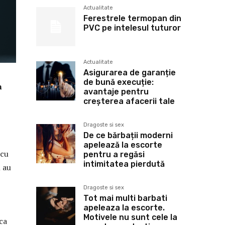
Actualitate
Ferestrele termopan din
PVC pe intelesul tuturor
Actualitate
Asigurarea de garanție
de bună execuție:
n
avantaje pentru
creșterea afacerii tale
Dragoste si sex
De ce bărbații moderni
apelează la escorte
 cu
pentru a regăsi
intimitatea pierdută
m au
Dragoste si sex
Tot mai multi barbati
apeleaza la escorte.
Motivele nu sunt cele la
ca