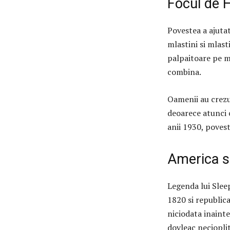
Focul de 
Povestea a ajutat
mlastini si mlast
palpaitoare pe m
combina.
Oamenii au crezu
deoarece atunci c
anii 1930, povest
America s
Legenda lui Slee
1820 si republic
niciodata inainte
dovleac neciopli