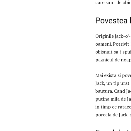
care sunt de obic
Povestea 
Originile jack-o’
oameni.
Potrivit
obisnuit sa-i spu
paznicul de noap
Mai exista si pov
Jack, un tip urat
bautura.
Cand Jac
putina mila de Ja
in timp ce ratace
porecla de Jack-