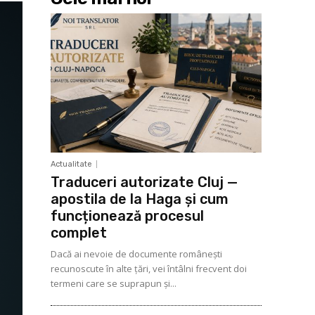
Actualitate
Traduceri autorizate Cluj —
apostila de la Haga și cum
funcționează procesul
complet
Dacă ai nevoie de documente românești
recunoscute în alte țări, vei întâlni frecvent doi
termeni care se suprapun și...