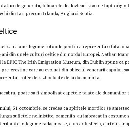
tatori de generatii, felinarele de dovleac isi au de fapt originil
Vechi din tari precum Irlanda, Anglia si Scotia.
eltice
ruct sau a unei legume rotunde pentru a reprezenta o fata um
 ani din unele culturi celtice din nordul Europei.
Nathan Mann
l la EPIC The Irish Emigration Museum, din Dublin spune ca p
i pre-crestine care au evoluat din obiceiul venerarii capului, sa
prezenta trofee de razboi luate de la dusmanii tai.
acabru, poate sa fi simbolizat capetele taiate ale dusmanilor t
nului, 31 octombrie, se credea ca spiritele mortilor se ameste
lunga sufletele nelinistite, oamenii s-au imbracat in costume s
terifiante in legume radacinoase, cum ar fi sfecla, cartofi si na