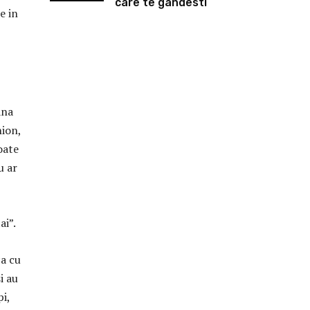
care te gandesti
e in
ana
ion,
oate
u ar
ai”.
ca cu
i au
pi,