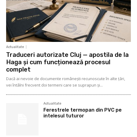
Actualitate
Traduceri autorizate Cluj — apostila de la
Haga și cum funcționează procesul
complet
Dacă ai nevoie de documente românești recunoscute în alte țări,
vei întâlni frecvent doi termeni care se suprapun și...
Actualitate
Ferestrele termopan din PVC pe
intelesul tuturor