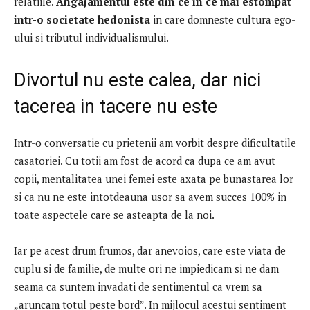
relatiile.
Angajamentul este din ce in ce mai estompat
intr-o societate hedonista
in care domneste cultura ego-
ului si tributul individualismului.
Divortul nu este calea, dar nici
tacerea in tacere nu este
Intr-o conversatie cu prietenii am vorbit despre dificultatile
casatoriei.
Cu totii am fost de acord ca dupa ce am avut
copii, mentalitatea unei femei este axata pe bunastarea lor
si ca nu ne este intotdeauna usor sa avem succes 100% in
toate aspectele care se asteapta de la noi.
Iar pe acest drum frumos, dar anevoios, care este viata de
cuplu si de familie, de multe ori ne impiedicam si ne dam
seama ca suntem invadati de sentimentul ca vrem sa
„aruncam totul peste bord”.
In mijlocul acestui sentiment