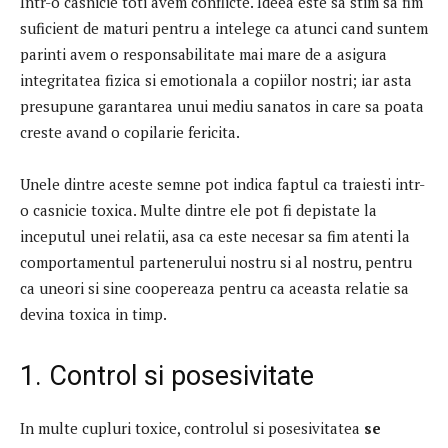
Intr-o casnicie toti avem conflicte.
Ideea este sa stim sa fim
suficient de maturi pentru a intelege ca atunci cand suntem
parinti avem o responsabilitate mai mare de a asigura
integritatea fizica si emotionala a copiilor nostri;
iar asta
presupune garantarea unui mediu sanatos in care sa poata
creste avand o copilarie fericita.
Unele dintre aceste semne pot indica faptul ca traiesti intr-
o casnicie toxica.
Multe dintre ele pot fi depistate la
inceputul unei relatii, asa ca este necesar sa fim atenti la
comportamentul partenerului nostru si al nostru, pentru
ca uneori si sine coopereaza pentru ca aceasta relatie sa
devina toxica in timp.
1. Control si posesivitate
In multe cupluri toxice, controlul si posesivitatea
se