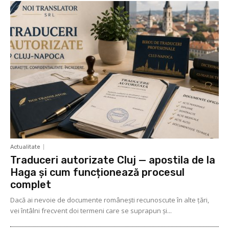
Actualitate
Traduceri autorizate Cluj — apostila de la
Haga și cum funcționează procesul
complet
Dacă ai nevoie de documente românești recunoscute în alte țări,
vei întâlni frecvent doi termeni care se suprapun și...