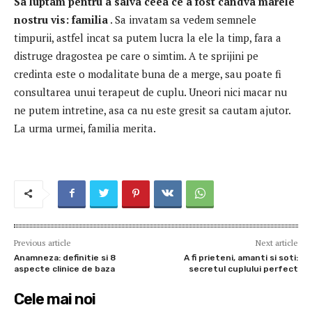
Sa luptam pentru a salva ceea ce a fost candva marele
nostru vis: familia
.
Sa invatam sa vedem semnele
timpurii, astfel incat sa putem lucra la ele la timp, fara a
distruge dragostea pe care o simtim.
A te sprijini pe
credinta este o modalitate buna de a merge, sau poate fi
consultarea unui terapeut de cuplu.
Uneori nici macar nu
ne putem intretine, asa ca nu este gresit sa cautam ajutor.
La urma urmei, familia merita.
Previous article
Next article
Anamneza: definitie si 8
A fi prieteni, amanti si soti:
aspecte clinice de baza
secretul cuplului perfect
Cele mai noi