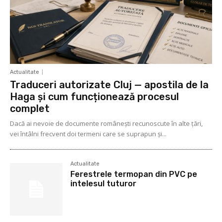
Actualitate
Traduceri autorizate Cluj — apostila de la
Haga și cum funcționează procesul
complet
Dacă ai nevoie de documente românești recunoscute în alte țări,
vei întâlni frecvent doi termeni care se suprapun și...
Actualitate
Ferestrele termopan din PVC pe
intelesul tuturor