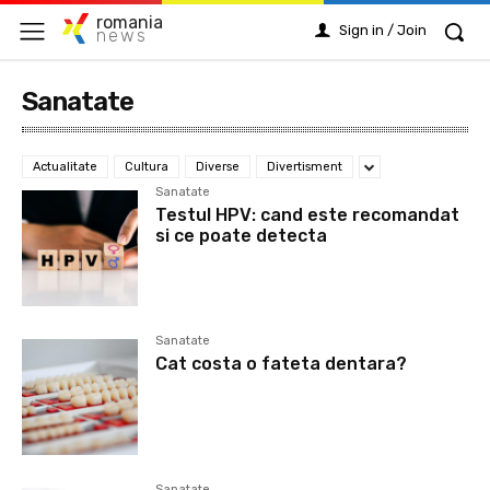
romania
Sign in / Join
news
Sanatate
Actualitate
Cultura
Diverse
Divertisment
Sanatate
Testul HPV: cand este recomandat
si ce poate detecta
Sanatate
Cat costa o fateta dentara?
Sanatate