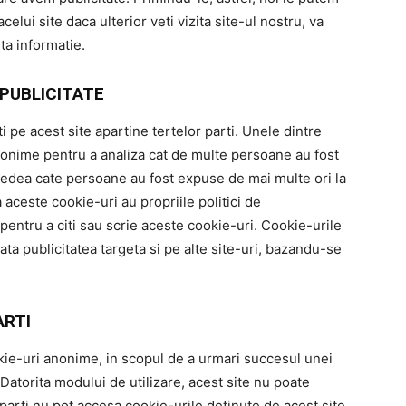
celui site daca ulterior veti vizita site-ul nostru, va
ta informatie.
 PUBLICITATE
i pe acest site apartine tertelor parti. Unele dintre
anonime pentru a analiza cat de multe persoane au fost
vedea cate persoane au fost expuse de mai multe ori la
ceste cookie-uri au propriile politici de
 pentru a citi sau scrie aceste cookie-uri. Cookie-urile
arata publicitatea targeta si pe alte site-uri, bazandu-se
ARTI
ookie-uri anonime, in scopul de a urmari succesul unei
 Datorita modului de utilizare, acest site nu poate
parti nu pot accesa cookie-urile detinute de acest site.