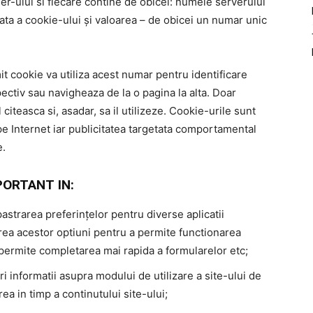
r-ului si fiecare contine de obicei: numele serverului
iata a cookie-ului și valoarea – de obicei un numar unic
t cookie va utiliza acest numar pentru identificare
spectiv sau navigheaza de la o pagina la alta. Doar
 citeasca si, asadar, sa il utilizeze. Cookie-urile sunt
e Internet iar publicitatea targetata comportamental
e.
PORTANT IN:
strarea preferințelor pentru diverse aplicatii
rea acestor optiuni pentru a permite functionarea
a permite completarea mai rapida a formularelor etc;
ri informatii asupra modului de utilizare a site-ului de
ea in timp a continutului site-ului;