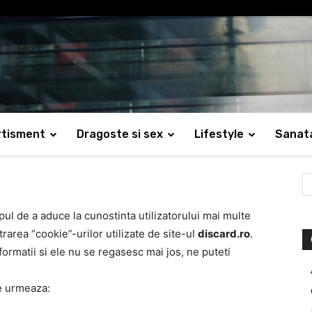
rtisment
Dragoste si sex
Lifestyle
Sanat
pul de a aduce la cunostinta utilizatorului mai multe
trarea “cookie”-urilor utilizate de site-ul
discard.ro
.
formatii si ele nu se regasesc mai jos, ne puteti
re urmeaza: