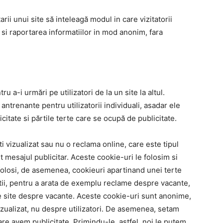
arii unui site să inteleagă modul in care vizitatorii
 si raportarea informatiilor in mod anonim, fara
u a-i urmări pe utilizatori de la un site la altul.
 antrenante pentru utilizatorii individuali, asadar ele
citate si părtile terte care se ocupă de publicitate.
i vizualizat sau nu o reclama online, care este tipul
t mesajul publicitar. Aceste cookie-uri le folosim si
folosi, de asemenea, cookieuri apartinand unei terte
atii, pentru a arata de exemplu reclame despre vacante,
 pe site despre vacante. Aceste cookie-uri sunt anonime,
izualizat, nu despre utilizatori. De asemenea, setam
are avem publicitate. Primindu-le, astfel, noi le putem