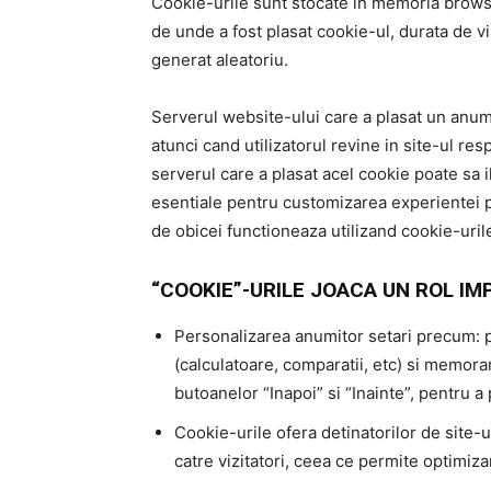
Cookie-urile sunt stocate in memoria browse
de unde a fost plasat cookie-ul, durata de v
generat aleatoriu.
Serverul website-ului care a plasat un anumi
atunci cand utilizatorul revine in site-ul re
serverul care a plasat acel cookie poate sa il
esentiale pentru customizarea experientei p
de obicei functioneaza utilizand cookie-uril
“COOKIE”-URILE JOACA UN ROL IM
Personalizarea anumitor setari precum: pa
(calculatoare, comparatii, etc) si memora
butoanelor “Inapoi” si “Inainte”, pentru 
Cookie-urile ofera detinatorilor de site-u
catre vizitatori, ceea ce permite optimizar