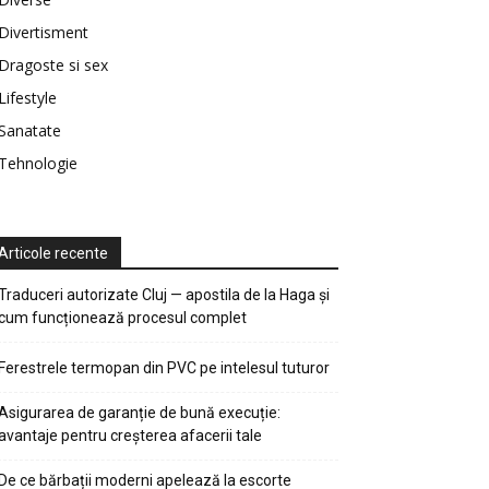
Divertisment
Dragoste si sex
Lifestyle
Sanatate
Tehnologie
Articole recente
Traduceri autorizate Cluj — apostila de la Haga și
cum funcționează procesul complet
Ferestrele termopan din PVC pe intelesul tuturor
Asigurarea de garanție de bună execuție:
avantaje pentru creșterea afacerii tale
De ce bărbații moderni apelează la escorte