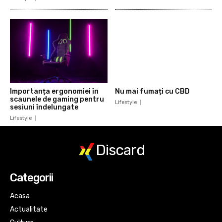
Importanța ergonomiei în
Nu mai fumați cu CBD
scaunele de gaming pentru
Lifestyle
sesiuni îndelungate
Lifestyle
Discard
Categorii
Acasa
Actualitate