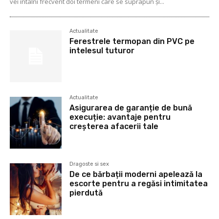
vei întâlni frecvent doi termeni care se suprapun și...
Actualitate
Ferestrele termopan din PVC pe
intelesul tuturor
Actualitate
Asigurarea de garanție de bună
execuție: avantaje pentru
creșterea afacerii tale
Dragoste si sex
De ce bărbații moderni apelează la
escorte pentru a regăsi intimitatea
pierdută