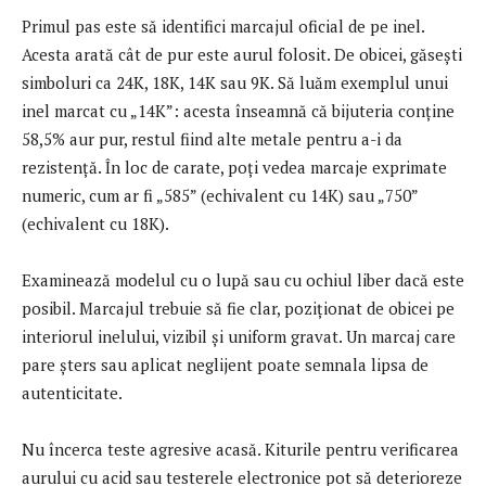
Primul pas este să identifici marcajul oficial de pe inel.
Acesta arată cât de pur este aurul folosit. De obicei, găsești
simboluri ca 24K, 18K, 14K sau 9K. Să luăm exemplul unui
inel marcat cu „14K”: acesta înseamnă că bijuteria conține
58,5% aur pur, restul fiind alte metale pentru a-i da
rezistență. În loc de carate, poți vedea marcaje exprimate
numeric, cum ar fi „585” (echivalent cu 14K) sau „750”
(echivalent cu 18K).
Examinează modelul cu o lupă sau cu ochiul liber dacă este
posibil. Marcajul trebuie să fie clar, poziționat de obicei pe
interiorul inelului, vizibil și uniform gravat. Un marcaj care
pare șters sau aplicat neglijent poate semnala lipsa de
autenticitate.
Nu încerca teste agresive acasă. Kiturile pentru verificarea
aurului cu acid sau testerele electronice pot să deterioreze