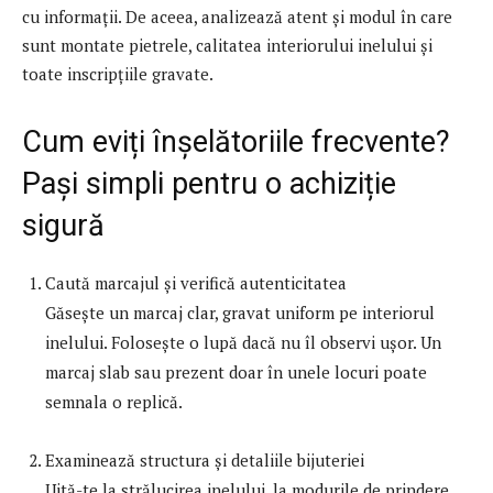
cu informații. De aceea, analizează atent și modul în care
sunt montate pietrele, calitatea interiorului inelului și
toate inscripțiile gravate.
Cum eviți înșelătoriile frecvente?
Pași simpli pentru o achiziție
sigură
Caută marcajul și verifică autenticitatea
Găsește un marcaj clar, gravat uniform pe interiorul
inelului. Folosește o lupă dacă nu îl observi ușor. Un
marcaj slab sau prezent doar în unele locuri poate
semnala o replică.
Examinează structura și detaliile bijuteriei
Uită-te la strălucirea inelului, la modurile de prindere