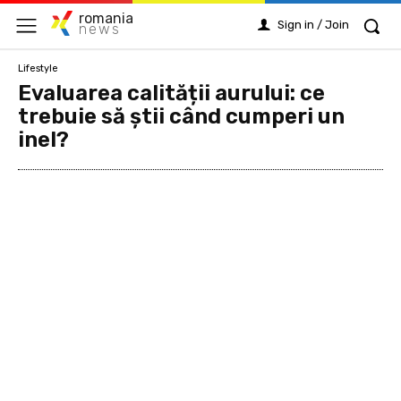
romania
Sign in / Join
news
Lifestyle
Evaluarea calității aurului: ce
trebuie să știi când cumperi un
inel?