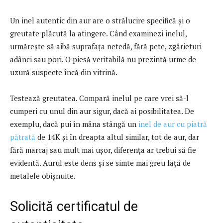
Un inel autentic din aur are o strălucire specifică și o
greutate plăcută la atingere. Când examinezi inelul,
urmărește să aibă suprafața netedă, fără pete, zgârieturi
adânci sau pori. O piesă veritabilă nu prezintă urme de
uzură suspecte încă din vitrină.
Testează greutatea. Compară inelul pe care vrei să-l
cumperi cu unul din aur sigur, dacă ai posibilitatea. De
exemplu, dacă pui în mâna stângă un
inel de aur cu piatră
pătrată
de 14K și în dreapta altul similar, tot de aur, dar
fără marcaj sau mult mai ușor, diferența ar trebui să fie
evidentă. Aurul este dens și se simte mai greu față de
metalele obișnuite.
Solicită certificatul de