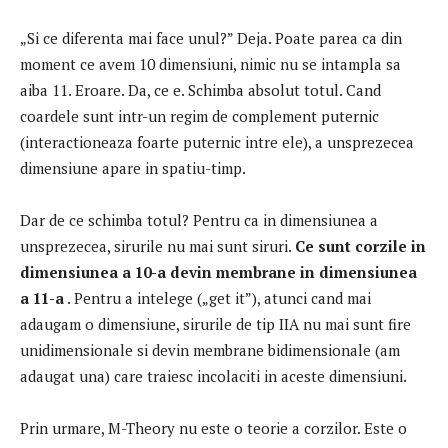
„Si ce diferenta mai face unul?”
Deja.
Poate parea ca din
moment ce avem 10 dimensiuni, nimic nu se intampla sa
aiba 11. Eroare.
Da, ce e.
Schimba absolut totul.
Cand
coardele sunt intr-un regim de complement puternic
(interactioneaza foarte puternic intre ele), a unsprezecea
dimensiune apare in spatiu-timp.
Dar de ce schimba totul?
Pentru ca in dimensiunea a
unsprezecea, sirurile nu mai sunt siruri.
Ce sunt corzile in
dimensiunea a 10-a devin membrane in dimensiunea
a 11-a
.
Pentru a intelege („get it”), atunci cand mai
adaugam o dimensiune, sirurile de tip IIA nu mai sunt fire
unidimensionale si devin membrane bidimensionale (am
adaugat una) care traiesc incolaciti in aceste dimensiuni.
Prin urmare, M-Theory nu este o teorie a corzilor.
Este o