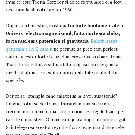
intai ce este Teoria Corzilor si de ce formularea ei a fost
necesara la sfarsitul anilor 1960.
Dupa cum bine stim, exista
patru forte fundamentale in
Univers: electromagnetismul, forta nucleara slaba,
forta nucleara puternica si gravitatia
.
Relativitatea
generala a lui Einstein
ne permite sa prezicam perfect
natura acestor forte la nivel macroscopic si chiar atomic.
Toate fortele Universului, atata timp cat nu mergem la
nivel subatomic, se explica prin predictiile relativitatii
speciale.
Dar ce se intampla cand calatorim la nivel subatomic?
Practic, totul se destrama.
Intrand in lumea cuantica,
trecem intr-o lume noua care nu urmeaza legile fizice pe
care le cunoastem.
O lume care joaca dupa propriile reguli.
Si intelegerea acestor reguli a fost si este una dintre cele
mai mari ambitii ale Fizicii.