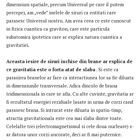
dimensiuni spatiale, precum Universul pe care il putem
percepe), am „vede” inelele de siruri ca entitati care
parasesc Universul nostru.
Am avea ceea ce este cunoscut
in fizica cuantica ca graviton, care este particula
subatomica ipotetica care ar explica natura cuantica a
gravitatiei.
Aceasta iesire de siruri inchise din brane ar explica de
ce gravitatia este o forta atat de slaba
.
Si este ca
parasirea branelor ar face ca interactiunea lor sa fie diluata
in dimensiunile transversale.
Adica dincolo de brana
tridimensionala in care se afla.
Cu alte cuvinte, gravitatia ar
fi rezultatul energiei reziduale lasate in urma de corzi cand
parasesc brana.
Si intrucat este diluata in spatiu-timp,
atractia gravitationala este cea mai slaba dintre toate.
Celelalte trei (electromagnetismul si cele doua nucleare) s-
ar datora unor corzi ancorate, deci ar fi mai puternice.