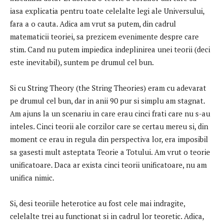
iasa explicatia pentru toate celelalte legi ale Universului,
fara a o cauta.
Adica am vrut sa putem, din cadrul
matematicii teoriei, sa prezicem evenimente despre care
stim.
Cand nu putem impiedica indeplinirea unei teorii (deci
este inevitabil), suntem pe drumul cel bun.
Si cu String Theory (the String Theories) eram cu adevarat
pe drumul cel bun, dar in anii 90 pur si simplu am stagnat.
Am ajuns la un scenariu in care erau cinci frati care nu s-au
inteles.
Cinci teorii ale corzilor care se certau mereu si, din
moment ce erau in regula din perspectiva lor, era imposibil
sa gasesti mult asteptata Teorie a Totului.
Am vrut o teorie
unificatoare.
Daca ar exista cinci teorii unificatoare, nu am
unifica nimic.
Si, desi teoriile heterotice au fost cele mai indragite,
celelalte trei au functionat si in cadrul lor teoretic.
Adica,