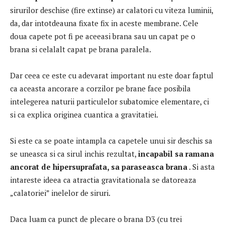
sirurilor deschise (fire extinse) ar calatori cu viteza luminii,
da, dar intotdeauna fixate fix in aceste membrane.
Cele
doua capete pot fi pe aceeasi brana sau un capat pe o
brana si celalalt capat pe brana paralela.
Dar ceea ce este cu adevarat important nu este doar faptul
ca aceasta ancorare a corzilor pe brane face posibila
intelegerea naturii particulelor subatomice elementare, ci
si ca explica originea cuantica a gravitatiei.
Si este ca se poate intampla ca capetele unui sir deschis sa
se uneasca si ca sirul inchis rezultat,
incapabil sa ramana
ancorat de hipersuprafata, sa paraseasca brana
.
Si asta
intareste ideea ca atractia gravitationala se datoreaza
„calatoriei” inelelor de siruri.
Daca luam ca punct de plecare o brana D3 (cu trei