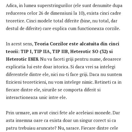
Adica, in lumea superstringurilor (ele sunt denumite dupa
reducerea celor 26 de dimensiuni la 10), exista cinci cadre
teoretice.
Cinci modele total diferite (bine, nu total, dar
destul de diferite) care explica cum functioneaza corzile.
In acest sens,
Teoria Corzilor este alcatuita din cinci
teorii: TIP I, TIP IIA, TIP IIB, Heterotic SO (32) si
Heterotic E8E8
.
Nu va faceti griji pentru nume, deoarece
explicatia lui este doar istorica.
Si daca vrei sa intelegi
diferentele dintre ele, nici nu-ti face griji.
Daca nu suntem
fizicieni teoreticieni, nu vom intelege nimic.
Retineti ca in
fiecare dintre ele, sirurile se comporta diferit si
interactioneaza unic intre ele.
Prin urmare, am avut cinci fete ale aceleiasi monede.
Dar
asta insemna oare ca exista doar un singur corect si ca
patru trebuiau aruncate?
Nu, sarace.
Fiecare dintre cele