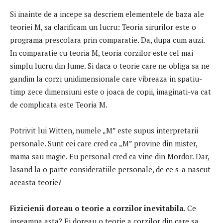
Si inainte de a incepe sa descriem elementele de baza ale
teoriei M, sa clarificam un lucru: Teoria sirurilor este o
programa prescolara prin comparatie.
Da, dupa cum auzi.
In comparatie cu teoria M, teoria corzilor este cel mai
simplu lucru din lume.
Si daca o teorie care ne obliga sa ne
gandim la corzi unidimensionale care vibreaza in spatiu-
timp zece dimensiuni este o joaca de copii, imaginati-va cat
de complicata este Teoria M.
Potrivit lui Witten, numele „M” este supus interpretarii
personale.
Sunt cei care cred ca „M” provine din mister,
mama sau magie.
Eu personal cred ca vine din Mordor.
Dar,
lasand la o parte consideratiile personale, de ce s-a nascut
aceasta teorie?
Fizicienii doreau o teorie a corzilor inevitabila
.
Ce
inseamna asta?
Ei doreau o teorie a corzilor din care sa