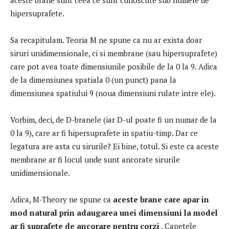
hipersuprafete.
Sa recapitulam.
Teoria M ne spune ca nu ar exista doar
siruri unidimensionale, ci si membrane (sau hipersuprafete)
care pot avea toate dimensiunile posibile de la 0 la 9. Adica
de la dimensiunea spatiala 0 (un punct) pana la
dimensiunea spatiului 9 (noua dimensiuni rulate intre ele).
Vorbim, deci, de D-branele (iar D-ul poate fi un numar de la
0 la 9), care ar fi hipersuprafete in spatiu-timp.
Dar ce
legatura are asta cu sirurile?
Ei bine, totul.
Si este ca aceste
membrane ar fi locul unde sunt ancorate sirurile
unidimensionale.
Adica, M-Theory ne spune ca
aceste brane care apar in
mod natural prin adaugarea unei dimensiuni la model
ar fi suprafete de ancorare pentru corzi
.
Capetele