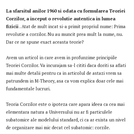
La sfarsitul anilor 1960 si odata cu formularea Teoriei
Corzilor, a inceput o revolutie autentica in lumea
fizicii
.
Atat de mult incat si-a primit propriul nume: Prima
revolutie a corzilor.
Nu au muncit prea mult la nume, nu.
Dar ce ne spune exact aceasta teorie?
Avem un articol in care avem in profunzime principiile
Teoriei Corzilor.
Va incurajam sa-l cititi daca doriti sa aflati
mai multe detalii pentru ca in articolul de astazi vrem sa
patrundem in M-Theory, asa ca vom explica doar cele mai
fundamentale lucruri.
Teoria Corzilor este o ipoteza care apara ideea ca cea mai
elementara natura a Universului nu ar fi particulele
subatomice ale modelului standard, ci ca ar exista un nivel
de organizare mai mic decat cel subatomic: corzile.