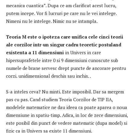
mecanica cuantica”.
Dupa ce am clarificat acest lucru,
putem incepe.
Vor fi lucruri pe care nu le vei intelege.
Nimeni nu le intelege.
Nimic nu se intampla.
Teoria M este o ipoteza care unifica cele cinci teorii
ale corzilor intr-un singur cadru teoretic postuland
existenta a 11 dimensiuni
in Univers in care
hipersuprafetele intre 0 si 9 dimensiuni cunoscute sub
numele de brane servesc drept puncte de ancorare pentru
corzi. unidimensional deschis sau inchis. .
S-a inteles ceva?
Nu minti.
Este imposibil.
Dar sa mergem
pas cu pas.
Cand studiem Teoria Corzilor de TIP IIA,
modelele matematice ne dau ideea ca poate aparea o noua
dimensiune in spatiu-timp.
Adica, in loc de zece dimensiuni,
este posibil din punct de vedere matematic (dupa model) si
fizic ca in Univers sa existe 11 dimensiuni.