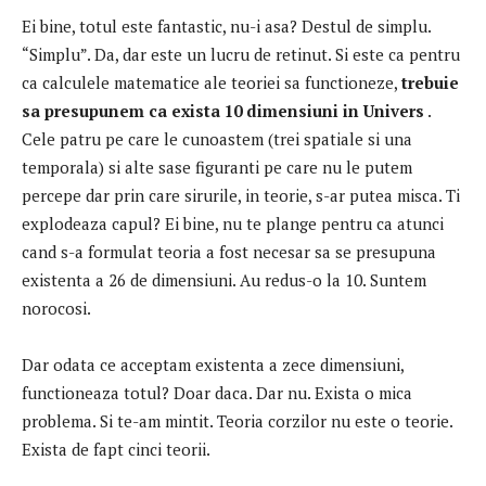
Ei bine, totul este fantastic, nu-i asa?
Destul de simplu.
“Simplu”.
Da, dar este un lucru de retinut.
Si este ca pentru
ca calculele matematice ale teoriei sa functioneze,
trebuie
sa presupunem ca exista 10 dimensiuni in Univers
.
Cele patru pe care le cunoastem (trei spatiale si una
temporala) si alte sase figuranti pe care nu le putem
percepe dar prin care sirurile, in teorie, s-ar putea misca.
Ti
explodeaza capul?
Ei bine, nu te plange pentru ca atunci
cand s-a formulat teoria a fost necesar sa se presupuna
existenta a 26 de dimensiuni.
Au redus-o la 10. Suntem
norocosi.
Dar odata ce acceptam existenta a zece dimensiuni,
functioneaza totul?
Doar daca.
Dar nu.
Exista o mica
problema.
Si te-am mintit.
Teoria corzilor nu este o teorie.
Exista de fapt cinci teorii.