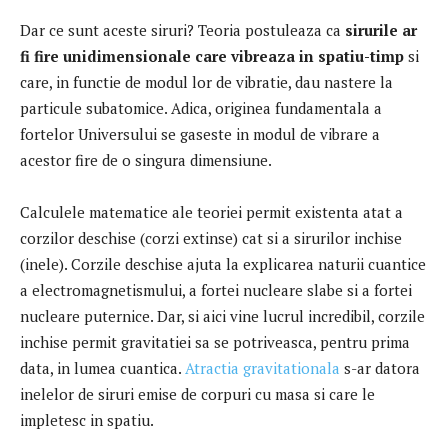
Dar ce sunt aceste siruri?
Teoria postuleaza ca
sirurile ar
fi fire unidimensionale care vibreaza in spatiu-timp
si
care, in functie de modul lor de vibratie, dau nastere la
particule subatomice.
Adica, originea fundamentala a
fortelor Universului se gaseste in modul de vibrare a
acestor fire de o singura dimensiune.
Calculele matematice ale teoriei permit existenta atat a
corzilor deschise (corzi extinse) cat si a sirurilor inchise
(inele).
Corzile deschise ajuta la explicarea naturii cuantice
a electromagnetismului, a fortei nucleare slabe si a fortei
nucleare puternice.
Dar, si aici vine lucrul incredibil, corzile
inchise permit gravitatiei sa se potriveasca, pentru prima
data, in lumea cuantica.
Atractia gravitationala
s-ar datora
inelelor de siruri emise de corpuri cu masa si care le
impletesc in spatiu.