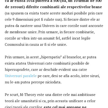
ca ar exista 10 la puterea a 500 (da, un 10 urmat de 500
de zerouri) diferite combinatii ale respectivelor brane
(sa spunem ca exista toate aceste moduri posibile prin care
cele 9 dimensiuni pot fi rulate sus).
Si fiecare dintre ele ar
putea da nastere unui Univers in care corzile sunt ancorate
de membrane unice.
Prin urmare, in fiecare combinatie,
corzile ar vibra intr-un anumit fel, astfel incat legile
Cosmosului in cauza ar fi si ele unice.
Prin urmare, in acest „hiperspatiu” al branelor, ar putea
exista atatea Universuri cate combinatii posibile de
hipersuprafete, care ar deschide evident usa catre
Universuri paralele
pe care, desi se afla acolo, intre siruri,
nu le-am putea percepe niciodata.
Pe scurt, M-Theory este una dintre cele mai ambitioase
teorii ale umanitatii si ca, prin aceasta unificare a celor
cinci teorii ale corzilor,
este cel mai aproape ne