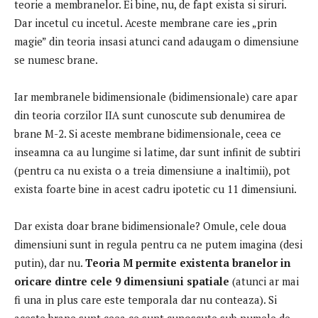
teorie a membranelor.
Ei bine, nu, de fapt exista si siruri.
Dar incetul cu incetul.
Aceste membrane care ies „prin
magie” din teoria insasi atunci cand adaugam o dimensiune
se numesc brane.
Iar membranele bidimensionale (bidimensionale) care apar
din teoria corzilor IIA sunt cunoscute sub denumirea de
brane M-2.
Si aceste membrane bidimensionale, ceea ce
inseamna ca au lungime si latime, dar sunt infinit de subtiri
(pentru ca nu exista o a treia dimensiune a inaltimii), pot
exista foarte bine in acest cadru ipotetic cu 11 dimensiuni.
Dar exista doar brane bidimensionale?
Omule, cele doua
dimensiuni sunt in regula pentru ca ne putem imagina (desi
putin), dar nu.
Teoria M permite existenta branelor in
oricare dintre cele 9 dimensiuni spatiale
(atunci ar mai
fi una in plus care este temporala dar nu conteaza).
Si
aceste brane sunt ceea ce sunt cunoscute sub numele de