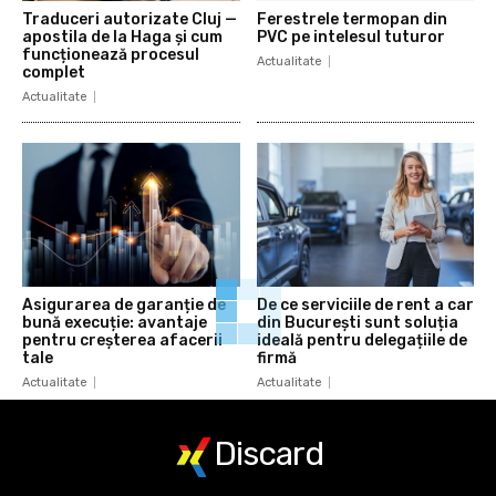
Traduceri autorizate Cluj —
Ferestrele termopan din
apostila de la Haga și cum
PVC pe intelesul tuturor
funcționează procesul
Actualitate
complet
Actualitate
Asigurarea de garanție de
De ce serviciile de rent a car
bună execuție: avantaje
din București sunt soluția
pentru creșterea afacerii
ideală pentru delegațiile de
tale
firmă
Actualitate
Actualitate
Discard