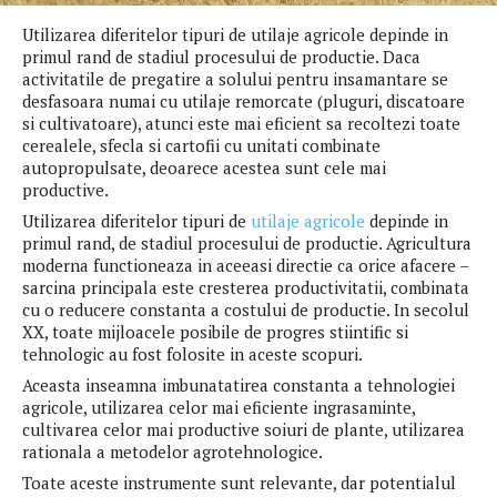
Utilizarea diferitelor tipuri de utilaje agricole depinde in
primul rand de stadiul procesului de productie. Daca
activitatile de pregatire a solului pentru insamantare se
desfasoara numai cu utilaje remorcate (pluguri, discatoare
si cultivatoare), atunci este mai eficient sa recoltezi toate
cerealele, sfecla si cartofii cu unitati combinate
autopropulsate, deoarece acestea sunt cele mai
productive.
Utilizarea diferitelor tipuri de
utilaje agricole
depinde in
primul rand, de stadiul procesului de productie. Agricultura
moderna functioneaza in aceeasi directie ca orice afacere –
sarcina principala este cresterea productivitatii, combinata
cu o reducere constanta a costului de productie. In secolul
XX, toate mijloacele posibile de progres stiintific si
tehnologic au fost folosite in aceste scopuri.
Aceasta inseamna imbunatatirea constanta a tehnologiei
agricole, utilizarea celor mai eficiente ingrasaminte,
cultivarea celor mai productive soiuri de plante, utilizarea
rationala a metodelor agrotehnologice.
Toate aceste instrumente sunt relevante, dar potentialul