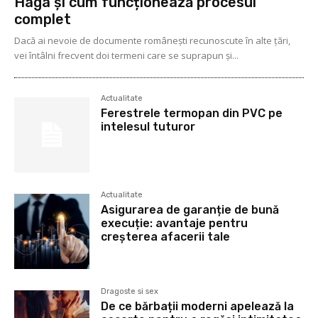
Haga și cum funcționează procesul
complet
Dacă ai nevoie de documente românești recunoscute în alte țări,
vei întâlni frecvent doi termeni care se suprapun și...
Actualitate
Ferestrele termopan din PVC pe
intelesul tuturor
Actualitate
Asigurarea de garanție de bună
execuție: avantaje pentru
creșterea afacerii tale
Dragoste si sex
De ce bărbații moderni apelează la