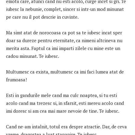
emotii care, atunci cand nu esti acolo, curge incet si gri. Te
iubesc la nebunie, complet, sincer si intr-un mod minunat
pe care nu il pot descrie in cuvinte.
Ma simt atat de norocoasa ca pot sa te iubesc incat sper
doar sa dureze pentru eternitate, ca nimeni altcineva nu
merita asta. Faptul ca imi imparti zilele cu mine este un
cadou minunat. Te iubesc.
Multumesc ca exista, multumesc ca imi faci lumea atat de
frumoasa!
Esti in gandurile mele cand ma culc noaptea, si tu esti
acolo cand ma trezesc si, in sfarsit, esti mereu acolo cand
imi doresc si am cea mai mare nevoie de tine. Te iubesc.
Cand ne-am intalnit, totul era despre atractie. Dar, de ceva
vreme, dragostea a luat stapanire. Te iubesc.