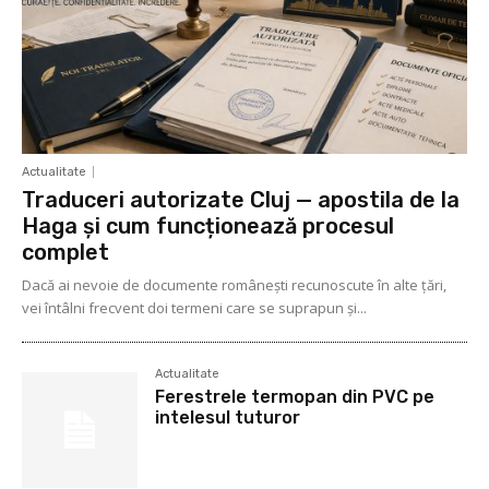
Actualitate
Traduceri autorizate Cluj — apostila de la
Haga și cum funcționează procesul
complet
Dacă ai nevoie de documente românești recunoscute în alte țări,
vei întâlni frecvent doi termeni care se suprapun și...
Actualitate
Ferestrele termopan din PVC pe
intelesul tuturor