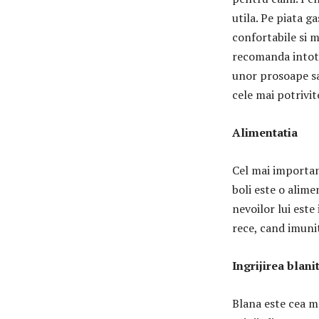
utila. Pe piata g
confortabile si ma
recomanda intotde
unor prosoape s
cele mai potrivit
Alimentatia
Cel mai importan
boli este o alime
nevoilor lui este
rece, cand imunita
Ingrijirea blanit
Blana este cea m