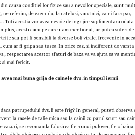
, din cauza conditiei lor fizice sau a nevoilor speciale, sunt mul
g, ne referim, de exemplu, la catelusi, varstnici, caini fara par,
… Toti acestia vor avea nevoie de ingrijire suplimentara odata
 In plus, acesti caini pe care i-am mentionat, ar putea suferi de
rite sau pot fi sensibili la diverse boli virale, frecvente in ace
, cum ar fi gripa sau tusea. In orice caz, si indiferent de varsta
vs., respectarea acestor sfaturi de baza va va ajuta sa va menti
si mai fericit.
 avea mai buna grija de cainele dvs. in timpul iernii
 daca patrupedului dvs. ii este frig? In general, puteti observa
cvent la rasele de talie mica sau la cainii cu parul scurt sau cain
te cazuri, se recomanda folosirea fie a unui pulover, fie o haina
tru zilele ploioase, o pelerina de ploaie este, de asemenea, foa