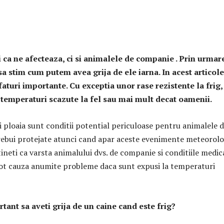
 ca ne afecteaza, ci si animalele de companie . Prin urmar
a stim cum putem avea grija de ele iarna. In acest articole
aturi importante. Cu exceptia unor rase rezistente la frig,
e temperaturi scazute la fel sau mai mult decat oamenii.
i ploaia sunt conditii potential periculoase pentru animalele 
rebui protejate atunci cand apar aceste evenimente meteorolo
neti ca varsta animalului dvs. de companie si conditiile medic
pot cauza anumite probleme daca sunt expusi la temperaturi
tant sa aveti grija de un caine cand este frig?