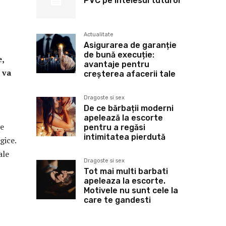
PVC pe intelesul tuturor
Actualitate
Asigurarea de garanție
de bună execuție:
e,
avantaje pentru
 va
creșterea afacerii tale
Dragoste si sex
De ce bărbații moderni
apelează la escorte
de
pentru a regăsi
intimitatea pierdută
gice.
ale
Dragoste si sex
Tot mai multi barbati
apeleaza la escorte.
Motivele nu sunt cele la
care te gandesti