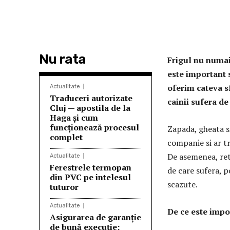
Nu rata
Frigul nu numai
este important s
oferim cateva sf
Actualitate
Traduceri autorizate
cainii sufera d
Cluj — apostila de la
Haga și cum
funcționează procesul
Zapada, gheata s
complet
companie si ar t
De asemenea, reti
Actualitate
Ferestrele termopan
de care sufera, 
din PVC pe intelesul
scazute.
tuturor
Actualitate
De ce este impor
Asigurarea de garanție
de bună execuție: