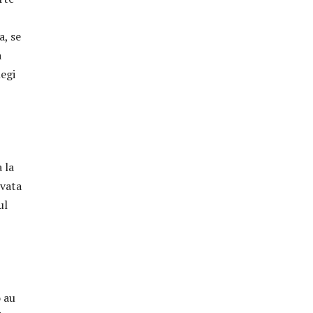
a, se
a
legi
 la
cvata
ul
o au