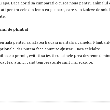
au apa. Daca doriti sa cumparati o cusca noua pentru animalul 
ti pentru cele din lemn cu picioare, care sa o izoleze de solul
ate.
mul de plimbat
ntiala pentru sanatatea fizica si mentala a cainelui. Plimbaril
ptionale, dar putem face anumite ajustari. Daca celelalte
zilnice o permit, evitati sa iesiti cu cainele prea devreme dimi
noaptea, atunci cand temperaturile sunt mai scazute.