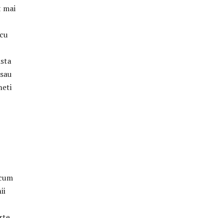
t mai
 cu
asta
 sau
neti
 cum
ii
rte