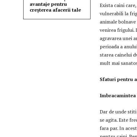
avantaje pentru
Exista caini care
creșterea afacerii tale
vulnerabili la fri
animale bolnave 
venirea frigului.
agravarea unei art
perioada a anului
starea cainelui d
mult mai sanatos 
Sfaturi pentru a
Imbracamintea
Dar de unde stiti
se agita. Este fre
fara par. In aces
pentru caini. Pen