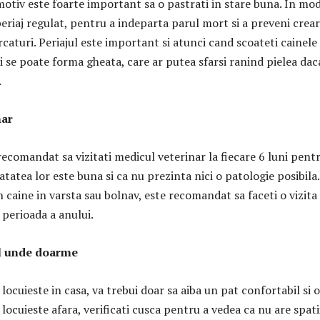
 motiv este foarte important sa o pastrati in stare buna. In mo
eriaj regulat, pentru a indeparta parul mort si a preveni crea
rcaturi. Periajul este important si atunci cand scoateti cainele 
i se poate forma gheata, care ar putea sfarsi ranind pielea dac
.
nar
recomandat sa vizitati medicul veterinar la fiecare 6 luni pent
atatea lor este buna si ca nu prezinta nici o patologie posibila
n caine in varsta sau bolnav, este recomandat sa faceti o vizita
 perioada a anului.
l unde doarme
 locuieste in casa, va trebui doar sa aiba un pat confortabil si o
locuieste afara, verificati cusca pentru a vedea ca nu are spati