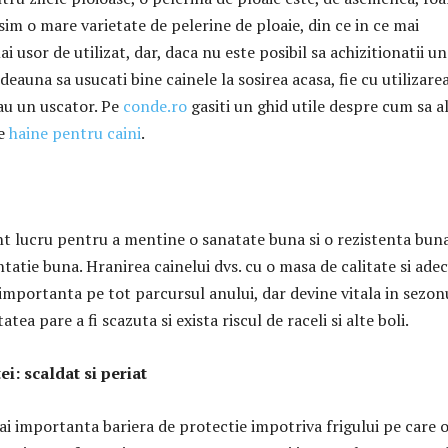
asim o mare varietate de pelerine de ploaie, din ce in ce mai
i usor de utilizat, dar, daca nu este posibil sa achizitionatii un
auna sa usucati bine cainele la sosirea acasa, fie cu utilizare
au un uscator. Pe
conde.ro
gasiti un ghid utile despre cum sa a
e
haine pentru caini
.
t lucru pentru a mentine o sanatate buna si o rezistenta buna
ntatie buna. Hranirea cainelui dvs. cu o masa de calitate si ade
 importanta pe tot parcursul anului, dar devine vitala in sezon
tea pare a fi scazuta si exista riscul de raceli si alte boli.
ei: scaldat si periat
ai importanta bariera de protectie impotriva frigului pe care 