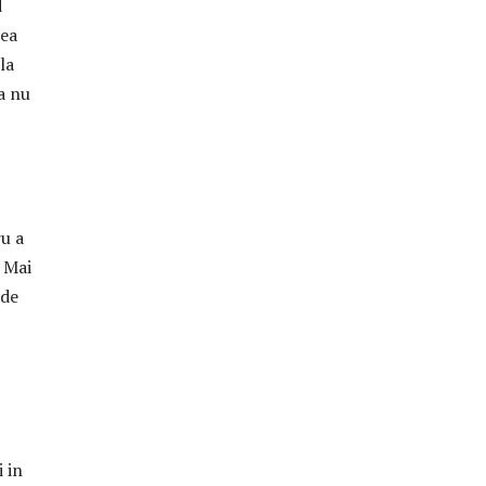
d
rea
la
a nu
ru a
. Mai
 de
i in