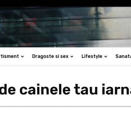
rtisment
Dragoste si sex
Lifestyle
Sanat
 de cainele tau iar