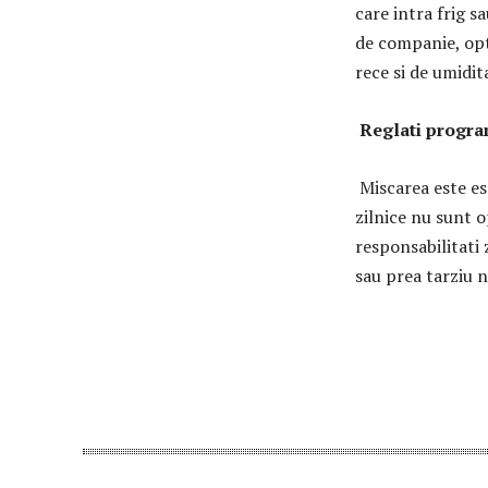
care intra frig s
de companie, opta
rece si de umidit
Reglati progra
Miscarea este ese
zilnice nu sunt o
responsabilitati 
sau prea tarziu 
Share