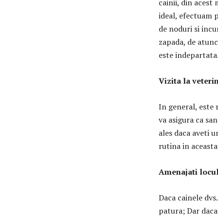
cainii, din acest
ideal, efectuam p
de noduri si incu
zapada, de atunc
este indepartata
Vizita la veteri
In general, este 
va asigura ca san
ales daca aveti u
rutina in aceasta
Amenajati locu
Daca cainele dvs.
patura; Dar daca 