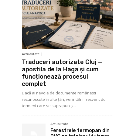
Actualitate
Traduceri autorizate Cluj —
apostila de la Haga și cum
funcționează procesul
complet
Dacă ai nevoie de documente românești
recunoscute în alte țări, vei întâlni frecvent doi
termeni care se suprapun și...
Actualitate
Ferestrele termopan din