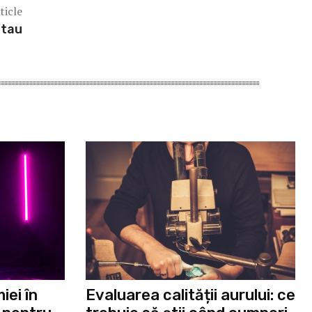
ticle
 tau
ei în
Evaluarea calității aurului: ce