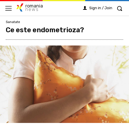
romania
Sign in / Join
news
Sanatate
Ce este endometrioza?