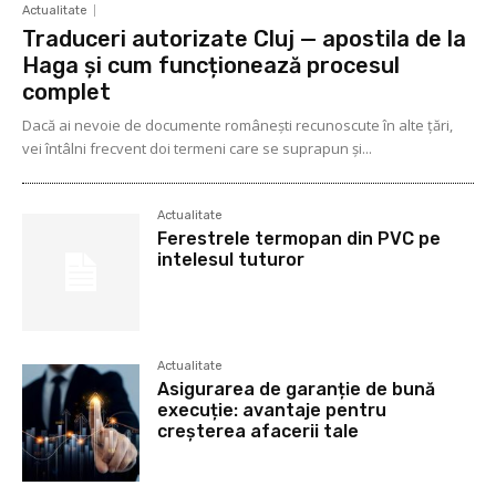
Actualitate
Traduceri autorizate Cluj — apostila de la
Haga și cum funcționează procesul
complet
Dacă ai nevoie de documente românești recunoscute în alte țări,
vei întâlni frecvent doi termeni care se suprapun și...
Actualitate
Ferestrele termopan din PVC pe
intelesul tuturor
Actualitate
Asigurarea de garanție de bună
execuție: avantaje pentru
creșterea afacerii tale