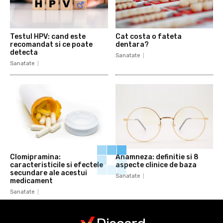
Testul HPV: cand este
Cat costa o fateta
recomandat si ce poate
dentara?
detecta
Sanatate
Sanatate
Clomipramina:
Anamneza: definitie si 8
caracteristicile si efectele
aspecte clinice de baza
secundare ale acestui
Sanatate
medicament
Sanatate