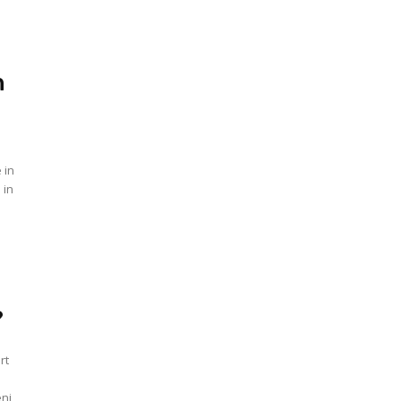
n
 in
 in
?
rt
eni