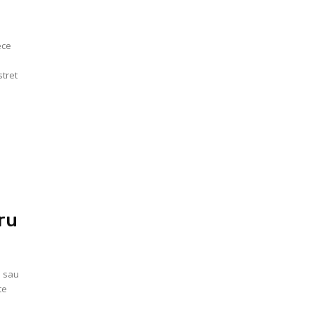
ece
i
stret
ru
e sau
te