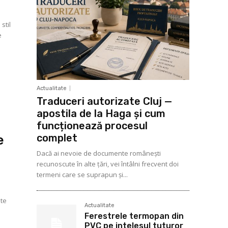
stil
e
Actualitate
Traduceri autorizate Cluj —
apostila de la Haga și cum
funcționează procesul
complet
e
Dacă ai nevoie de documente românești
recunoscute în alte țări, vei întâlni frecvent doi
termeni care se suprapun și...
ste
Actualitate
Ferestrele termopan din
PVC pe intelesul tuturor