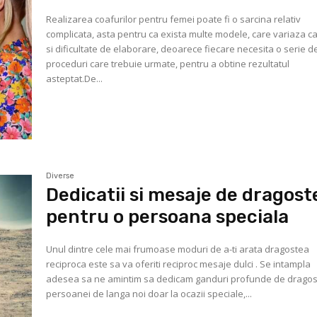
Realizarea coafurilor pentru femei poate fi o sarcina relativ
complicata, asta pentru ca exista multe modele, care variaza ca 
si dificultate de elaborare, deoarece fiecare necesita o serie d
proceduri care trebuie urmate, pentru a obtine rezultatul
asteptat.De...
Diverse
Dedicatii si mesaje de dragost
pentru o persoana speciala
Unul dintre cele mai frumoase moduri de a-ti arata dragostea
reciproca este sa va oferiti reciproc mesaje dulci . Se intampla
adesea sa ne amintim sa dedicam ganduri profunde de drago
persoanei de langa noi doar la ocazii speciale,...