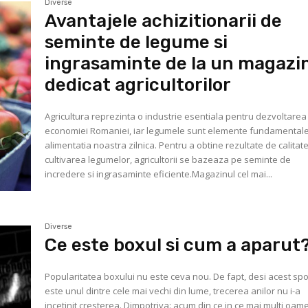
Diverse
Avantajele achizitionarii de
seminte de legume si
ingrasaminte de la un magazi
dedicat agricultorilor
Agricultura reprezinta o industrie esentiala pentru dezvoltarea
economiei Romaniei, iar legumele sunt elemente fundamentale
alimentatia noastra zilnica. Pentru a obtine rezultate de calitate
cultivarea legumelor, agricultorii se bazeaza pe seminte de
incredere si ingrasaminte eficiente.Magazinul cel mai...
Diverse
Ce este boxul si cum a aparut
Popularitatea boxului nu este ceva nou. De fapt, desi acest spo
este unul dintre cele mai vechi din lume, trecerea anilor nu i-a
incetinit cresterea. Dimpotriva: acum din ce in ce mai multi oam