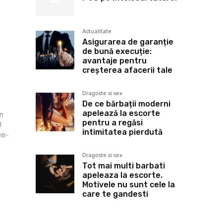
Actualitate
Asigurarea de garanție
de bună execuție:
avantaje pentru
creșterea afacerii tale
Dragoste si sex
De ce bărbații moderni
apelează la escorte
In
pentru a regăsi
l
intimitatea pierdută
tr-
Dragoste si sex
Tot mai multi barbati
apeleaza la escorte.
Motivele nu sunt cele la
care te gandesti