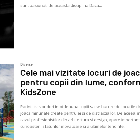
sunt pasionati de aceasta disciplina.Daca...
Diverse
Cele mai vizitate locuri de joa
pentru copii din lume, confor
KidsZone
Parintii isi vor dori intotdeauna copiii sa se bucure de locurile d
joaca minunate create pentru ei si de distractia lor. De aceea, i
cazul profesionistilor din arhitectura si design, apare importan
cunoasterii sfaturilor inovatoare si a ultimelor tendinte...