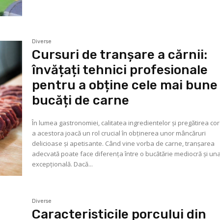
Diverse
Cursuri de tranșare a cărnii:
învățați tehnici profesionale
pentru a obține cele mai bune
bucăți de carne
În lumea gastronomiei, calitatea ingredientelor și pregătirea co
a acestora joacă un rol crucial în obținerea unor mâncăruri
delicioase și apetisante. Când vine vorba de carne, tranșarea
adecvată poate face diferența între o bucătărie mediocră și un
excepțională. Dacă...
Diverse
Caracteristicile porcului din