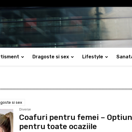
rtisment
Dragoste si sex
Lifestyle
Sanat
goste si sex
Diverse
Coafuri pentru femei – Optiun
pentru toate ocaziile