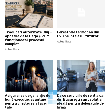
Traduceri autorizate Cluj —
Ferestrele termopan din
apostila de la Haga și cum
PVC pe intelesul tuturor
funcționează procesul
Actualitate
complet
Actualitate
Asigurarea de garanție de
De ce serviciile de rent a car
bună execuție: avantaje
din București sunt soluția
pentru creșterea afacerii
ideală pentru delegațiile de
tale
firmă