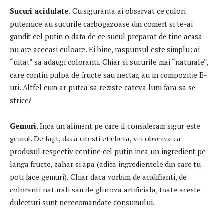
Sucuri acidulate.
Cu siguranta ai observat ce culori
puternice au sucurile carbogazoase din comert si te-ai
gandit cel putin o data de ce sucul preparat de tine acasa
nu are aceeasi culoare. Ei bine, raspunsul este simplu: ai
“uitat” sa adaugi coloranti. Chiar si sucurile mai “naturale”,
care contin pulpa de fructe sau nectar, au in compozitie E-
uri. Altfel cum ar putea sa reziste cateva luni fara sa se
strice?
Gemuri.
Inca un aliment pe care il consideram sigur este
gemul. De fapt, daca citesti eticheta, vei observa ca
produsul respectiv contine cel putin inca un ingredient pe
langa fructe, zahar si apa (adica ingredientele din care tu
poti face gemuri). Chiar daca vorbim de acidifianti, de
coloranti naturali sau de glucoza artificiala, toate aceste
dulceturi sunt nerecomandate consumului.