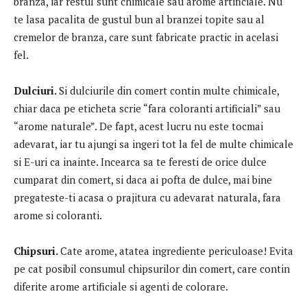
branza, iar restul sunt chimicale sau arome artificiale. Nu
te lasa pacalita de gustul bun al branzei topite sau al
cremelor de branza, care sunt fabricate practic in acelasi
fel.
Dulciuri.
Si dulciurile din comert contin multe chimicale,
chiar daca pe eticheta scrie “fara coloranti artificiali” sau
“arome naturale”. De fapt, acest lucru nu este tocmai
adevarat, iar tu ajungi sa ingeri tot la fel de multe chimicale
si E-uri ca inainte. Incearca sa te feresti de orice dulce
cumparat din comert, si daca ai pofta de dulce, mai bine
pregateste-ti acasa o prajitura cu adevarat naturala, fara
arome si coloranti.
Chipsuri.
Cate arome, atatea ingrediente periculoase! Evita
pe cat posibil consumul chipsurilor din comert, care contin
diferite arome artificiale si agenti de colorare.