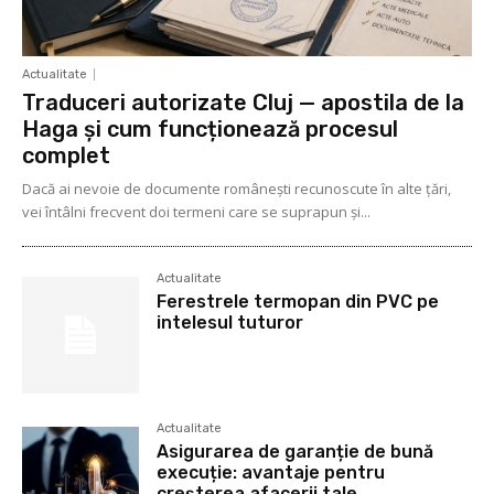
Actualitate
Traduceri autorizate Cluj — apostila de la
Haga și cum funcționează procesul
complet
Dacă ai nevoie de documente românești recunoscute în alte țări,
vei întâlni frecvent doi termeni care se suprapun și...
Actualitate
Ferestrele termopan din PVC pe
intelesul tuturor
Actualitate
Asigurarea de garanție de bună
execuție: avantaje pentru
creșterea afacerii tale