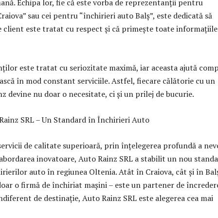
ană. Echipa lor, fie că este vorba de reprezentanții pentru
Craiova” sau cei pentru “închirieri auto Balș”, este dedicată să
e client este tratat cu respect și că primește toate informațiile
ților este tratat cu seriozitate maximă, iar aceasta ajută com
scă în mod constant serviciile. Astfel, fiecare călătorie cu un
z devine nu doar o necesitate, ci și un prilej de bucurie.
Rainz SRL – Un Standard în Închirieri Auto
servicii de calitate superioară, prin înțelegerea profundă a nev
n abordarea inovatoare, Auto Rainz SRL a stabilit un nou stand
rierilor auto în regiunea Oltenia. Atât în Craiova, cât și în Bal
oar o firmă de închiriat mașini – este un partener de încreder
 Indiferent de destinație, Auto Rainz SRL este alegerea cea mai