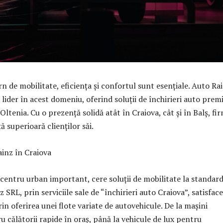
n de mobilitate, eficiența și confortul sunt esențiale. Auto Ra
lider în acest domeniu, oferind soluții de închirieri auto pre
ltenia. Cu o prezență solidă atât în Craiova, cât și în Balș, fi
ă superioară clienților săi.
inz în Craiova
 centru urban important, cere soluții de mobilitate la standar
z SRL, prin serviciile sale de “închirieri auto Craiova”, satisface
in oferirea unei flote variate de autovehicule. De la mașini
 călătorii rapide în oraș, până la vehicule de lux pentru