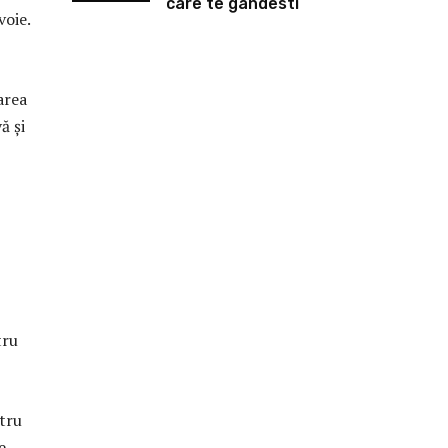
care te gandesti
voie.
area
ă și
tru
ntru
e