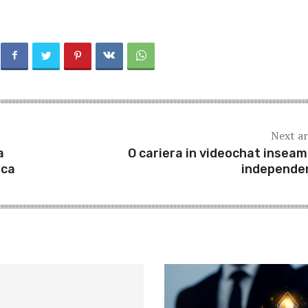
Next ar
a
O cariera in videochat insea
ica
independe