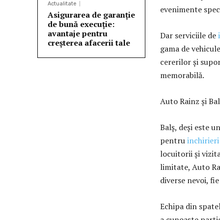
Actualitate
evenimente specia
Asigurarea de garanție
de bună execuție:
avantaje pentru
Dar serviciile de
creșterea afacerii tale
gama de vehicule.
cererilor și supo
memorabilă.
Auto Rainz și Bal
Balș, deși este u
pentru
inchirier
locuitorii și vizi
limitate, Auto R
diverse nevoi, fi
Echipa din spatel
a cunoaște partic