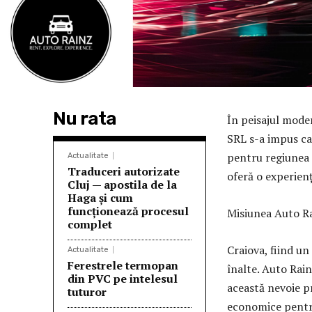
Nu rata
În peisajul moder
SRL s-a impus ca 
pentru regiunea O
Actualitate
Traduceri autorizate
oferă o experienț
Cluj — apostila de la
Haga și cum
funcționează procesul
Misiunea Auto Ra
complet
Craiova, fiind un
Actualitate
Ferestrele termopan
înalte. Auto Rain
din PVC pe intelesul
această nevoie pr
tuturor
economice pentru