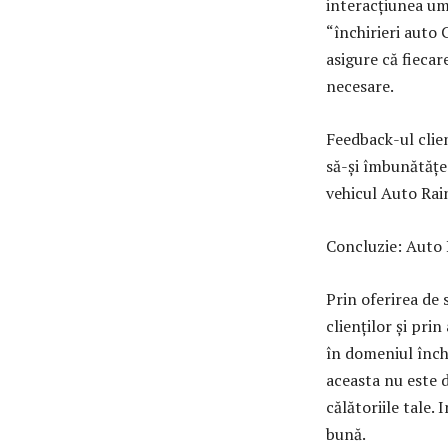
interacțiunea um
“închirieri auto 
asigure că fiecar
necesare.
Feedback-ul clien
să-și îmbunătățea
vehicul Auto Rain
Concluzie: Auto 
Prin oferirea de 
clienților și pri
în domeniul închi
aceasta nu este d
călătoriile tale.
bună.