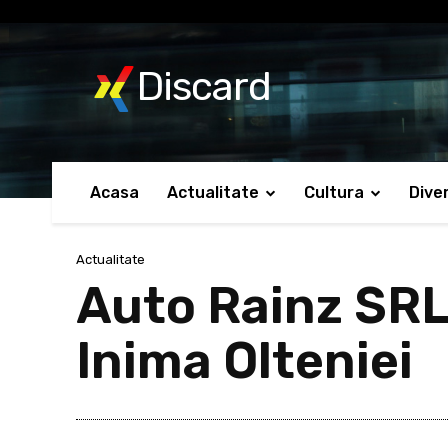
No menu items!
Discard
Acasa
Actualitate
Cultura
Dive
Actualitate
Auto Rainz SRL:
Inima Olteniei