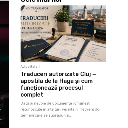
Actualitate
Traduceri autorizate Cluj —
apostila de la Haga și cum
funcționează procesul
complet
Dacă ai nevoie de documente românești
recunoscute în alte țări, vei întâlni frecvent doi
termeni care se suprapun și...