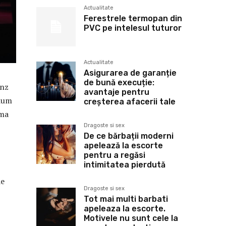
Actualitate
Ferestrele termopan din
PVC pe intelesul tuturor
Actualitate
Asigurarea de garanție
de bună execuție:
inz
avantaje pentru
mium
creșterea afacerii tale
rma
Dragoste si sex
De ce bărbații moderni
apelează la escorte
pentru a regăsi
intimitatea pierdută
de
Dragoste si sex
Tot mai multi barbati
apeleaza la escorte.
Motivele nu sunt cele la