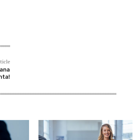
ticle
mana
nta!