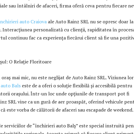
le sau întâlniri de afaceri, firma oferă ceva pentru fiecare ne
inchirieri auto Craiova
ale Auto Rainz SRL nu se opresc doar la
 Interacțiunea personalizată cu clienții, rapiditatea în proces
rtul continuu fac ca experiența fiecărui client să fie una pozitiv
șul: O Relație Floritoare
n oraș mai mic, nu este neglijat de Auto Rainz SRL. Viziunea lor
i auto Bals
este de a oferi o soluție flexibilă și accesibilă pentru
tatorii orașului. Într-un loc unde opțiunile de transport pot fi
ainz SRL vine ca un gură de aer proaspăt, oferind vehicule pen
e că este vorba de călătorii de afaceri sau escapade de weekend.
e serviciilor de “închirieri auto Balș” este special instruită pe
ularitățile regionale. Aceasta asigură că fiecare client primeșt