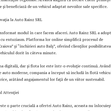
te și beneficiază de un vehicul adaptat nevoilor sale specifice.
ovația la Auto Rainz SRL
ransformat modul în care facem afaceri. Auto Rainz SRL a adop
 cu entuziasm. Platforma lor online simplifică procesul de
raiova” și “închirieri auto Balș”, oferind clienților posibilitatea
vehiculul dorit în câteva minute.
 digitală, dar și flota lor este într-o evoluție continuă. Având
e auto moderne, compania a început să includă în flotă vehicu
trice, arătând angajamentul lor față de un viitor sustenabil.
ul Attenției
ste o parte crucială a ofertei Auto Rainz, aceasta nu înlocuieș