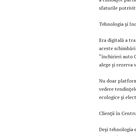
sfaturile potrivi
Tehnologia și In
Era digitală a t
aceste schimbări
“închirieri auto C
alege și rezerva 
Nu doar platforma
vedere tendințel
ecologice și elec
Clienții în Centr
Deși tehnologia e