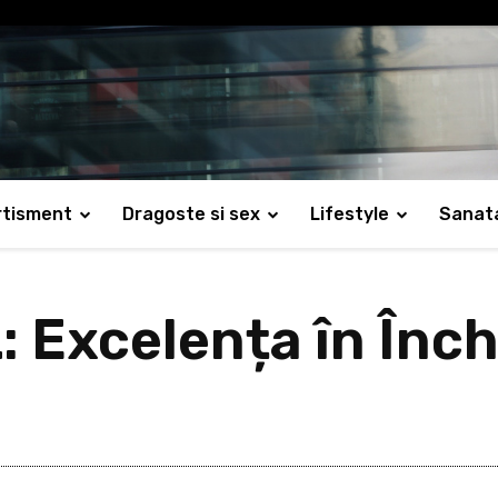
rtisment
Dragoste si sex
Lifestyle
Sanat
 Excelența în Închi